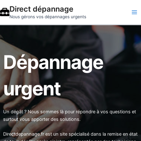
Aller
Direct dépannage
au
Ma
Nous gérons vos dépannages urgents
contenu
Me
Dépannage
urgent
Un dégât ? Nous sommes là pour répondre à vos questions et
surtout vous apporter des solutions.
Directdepannage.fr est un site spécialisé dans la remise en état